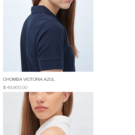
CHOMBA VICTORIA AZUL
Precio
$ 49.900,00