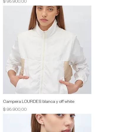
Precio
$ 95.900,00
Campera LOURDES blanca y off white
Precio
$ 95.900,00