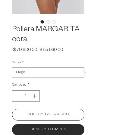
Pollera MARGARITA
coral
Precio
Precio
 $ 79.900,00 
$ 55.930,00
de
oferta
Talles
*
Cantidad
*
AGREGAR AL CARRITO
REALIZAR COMPRA