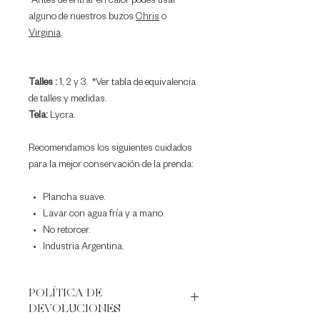
*Antes de entrar en calor podés usar
alguno de nuestros buzos
Chris
o
Virginia
.
Talles :
1, 2 y 3.
*Ver tabla de equivalencia
de talles y medidas.
Tela:
Lycra.
Recomendamos los siguientes cuidados
para la mejor conservación de la prenda:
Plancha suave.
Lavar con agua fría y a mano.
No retorcer.
Industria Argentina
.
POLÍTICA DE
DEVOLUCIONES